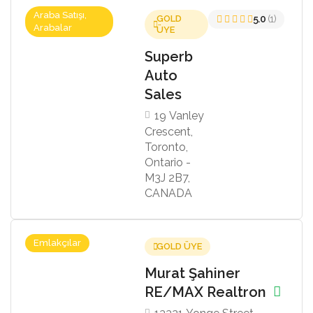
Araba Satışı,
GOLD
5.0
(1)
Arabalar
ÜYE
Superb
Auto
Sales
19 Vanley
Crescent,
Toronto,
Ontario -
M3J 2B7,
CANADA
Emlakçılar
GOLD ÜYE
Murat Şahiner
RE/MAX Realtron