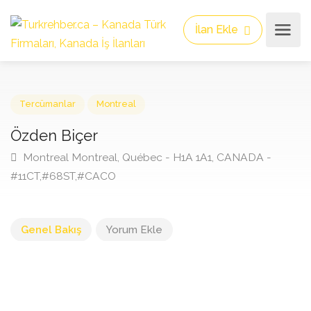
İlan Ekle
Tercümanlar
Montreal
Özden Biçer
Montreal Montreal, Québec - H1A 1A1, CANADA -
#11CT,#68ST,#CACO
Genel Bakış
Yorum Ekle