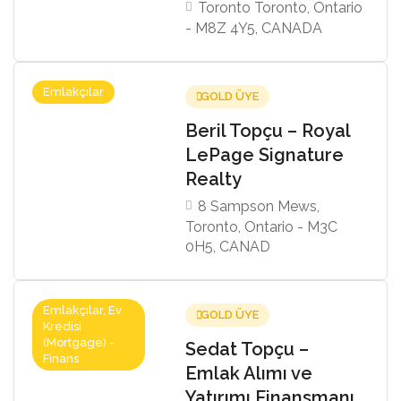
Toronto Toronto, Ontario
- M8Z 4Y5, CANADA
Emlakçılar
GOLD ÜYE
Beril Topçu – Royal
LePage Signature
Realty
8 Sampson Mews,
Toronto, Ontario - M3C
0H5, CANAD
Emlakçılar, Ev
GOLD ÜYE
Kredisi
(Mortgage) -
Sedat Topçu –
Finans
Emlak Alımı ve
Yatırımı Finansmanı