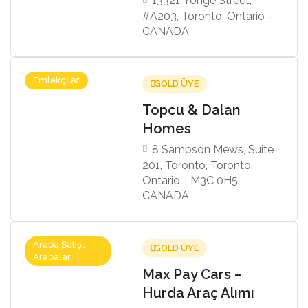
13321 Yonge Street,
#A203, Toronto, Ontario - ,
CANADA
Emlakçılar
GOLD ÜYE
Topcu & Dalan
Homes
8 Sampson Mews, Suite
201, Toronto, Toronto,
Ontario - M3C 0H5,
CANADA
Araba Satışı,
GOLD ÜYE
Arabalar
Max Pay Cars –
Hurda Araç Alımı