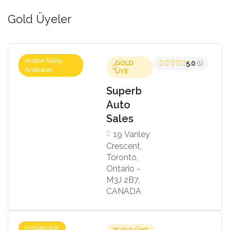
Gold Üyeler
Araba Satışı,
GOLD
5.0
(1)
Arabalar
ÜYE
Superb
Auto
Sales
19 Vanley
Crescent,
Toronto,
Ontario -
M3J 2B7,
CANADA
Emlakçılar