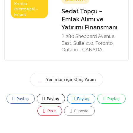
Kredisi
(Mortgage) -
Sedat Topçu –
Finans
Emlak Alımı ve
Yatırımı Finansmanı
280 Sheppard Avenue
East, Suite 210, Toronto,
Ontario - CANADA
Yer İmleri için Giriş Yapın
Paylaş
Paylaş
Paylaş
Paylaş
Pin It
E-posta