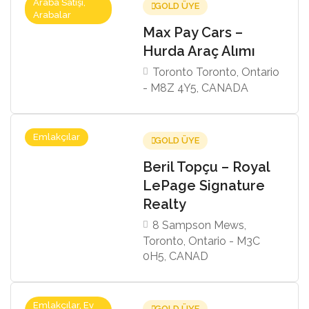
Araba Satışı,
GOLD ÜYE
Arabalar
Max Pay Cars –
Hurda Araç Alımı
Toronto Toronto, Ontario
- M8Z 4Y5, CANADA
Emlakçılar
GOLD ÜYE
Beril Topçu – Royal
LePage Signature
Realty
8 Sampson Mews,
Toronto, Ontario - M3C
0H5, CANAD
Emlakçılar, Ev
GOLD ÜYE