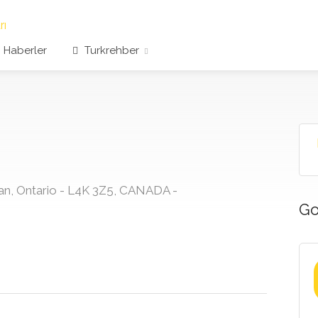
Haberler
Turkrehber
an, Ontario - L4K 3Z5, CANADA -
Go