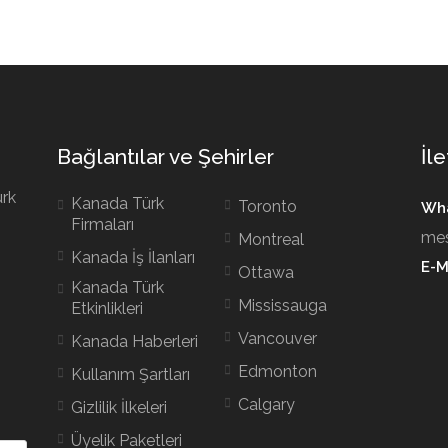
Bağlantılar ve Şehirler
İle
ürk
Kanada Türk
Toronto
Wha
Firmaları
mes
Montreal
Kanada İş İlanları
E-M
Ottawa
Kanada Türk
Mississauga
Etkinlikleri
Vancouver
Kanada Haberleri
Edmonton
Kullanım Şartları
Calgary
Gizlilik İlkeleri
Üyelik Paketleri