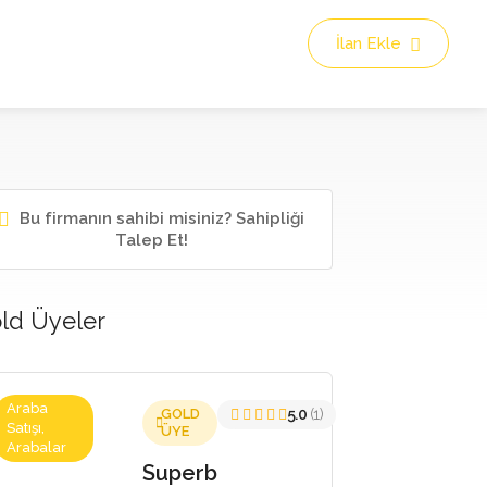
İlan Ekle
Bu firmanın sahibi misiniz? Sahipliği
Talep Et!
ld Üyeler
Araba
GOLD
5.0
(1)
Satışı,
ÜYE
Arabalar
Superb