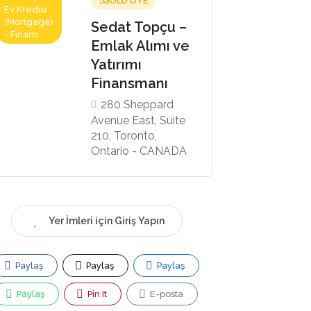
GOLD ÜYE
Ev Kredisi
(Mortgage)
Sedat Topçu –
- Finans
Emlak Alımı ve
Yatırımı
Finansmanı
280 Sheppard
Avenue East, Suite
210, Toronto,
Ontario - CANADA
Yer İmleri için Giriş Yapın
Paylaş
Paylaş
Paylaş
Paylaş
Pin It
E-posta