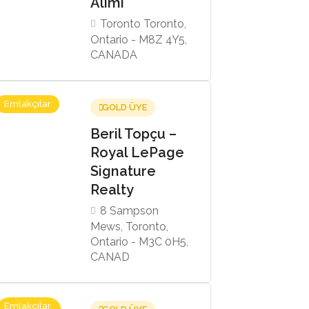
Alımı
Toronto Toronto,
Ontario - M8Z 4Y5,
CANADA
Emlakçılar
GOLD ÜYE
Beril Topçu –
Royal LePage
Signature
Realty
8 Sampson
Mews, Toronto,
Ontario - M3C 0H5,
CANAD
Emlakçılar,