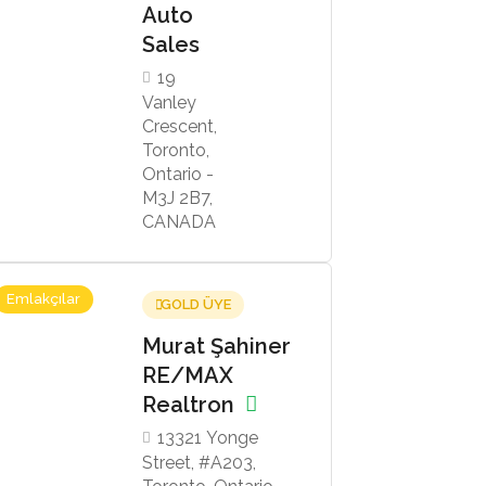
Auto
Sales
19
Vanley
Crescent,
Toronto,
Ontario -
M3J 2B7,
CANADA
Emlakçılar
GOLD ÜYE
Murat Şahiner
RE/MAX
Realtron
13321 Yonge
Street, #A203,