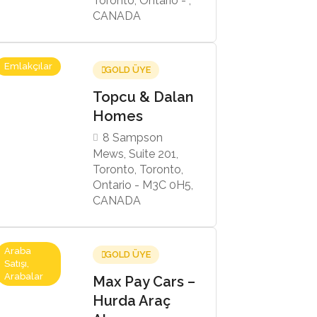
Toronto, Ontario - ,
CANADA
Emlakçılar
GOLD ÜYE
Topcu & Dalan
Homes
8 Sampson
Mews, Suite 201,
Toronto, Toronto,
Ontario - M3C 0H5,
CANADA
Araba
GOLD ÜYE
Satışı,
Arabalar
Max Pay Cars –
Hurda Araç