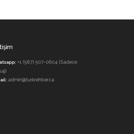
tişim
+1 (587) 507-0604 (Sadece
tsapp:
aj)
admin@turkrehber.ca
ail: