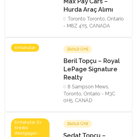
Max Pay Cars –
Hurda Araç Alımı
Toronto Toronto, Ontario
- M8Z 4Y5, CANADA
Emlakçılar
GOLD ÜYE
Beril Topçu – Royal
LePage Signature
Realty
8 Sampson Mews,
Toronto, Ontario - M3C
0H5, CANAD
Emlakçılar, Ev
GOLD ÜYE
Kredisi
(Mortgage) -
Sedat Topçu –