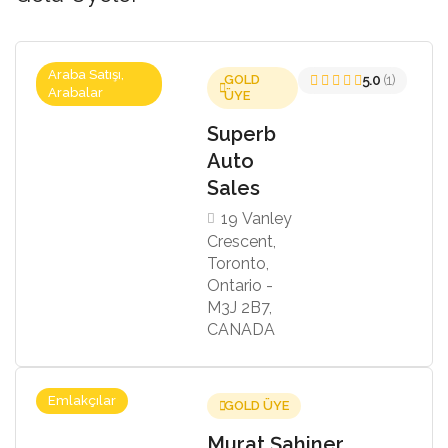
Araba Satışı,
GOLD
5.0
(1)
Arabalar
ÜYE
Superb
Auto
Sales
19 Vanley
Crescent,
Toronto,
Ontario -
M3J 2B7,
CANADA
Emlakçılar
GOLD ÜYE
Murat Şahiner