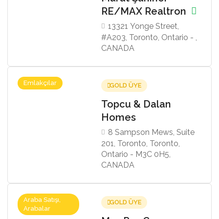
RE/MAX Realtron
13321 Yonge Street,
#A203, Toronto, Ontario - ,
CANADA
Emlakçılar
GOLD ÜYE
Topcu & Dalan
Homes
8 Sampson Mews, Suite
201, Toronto, Toronto,
Ontario - M3C 0H5,
CANADA
Araba Satışı,
GOLD ÜYE
Arabalar