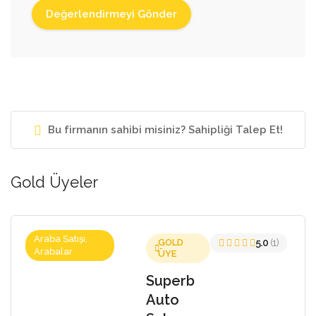
Bu firmanın sahibi misiniz? Sahipliği Talep Et!
Gold Üyeler
Araba Satışı,
GOLD
5.0
(1)
Arabalar
ÜYE
Superb
Auto