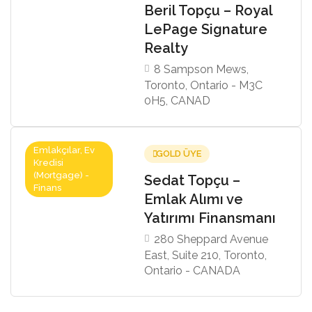
Beril Topçu – Royal
LePage Signature
Realty
8 Sampson Mews,
Toronto, Ontario - M3C
0H5, CANAD
Emlakçılar, Ev
GOLD ÜYE
Kredisi
(Mortgage) -
Sedat Topçu –
Finans
Emlak Alımı ve
Yatırımı Finansmanı
280 Sheppard Avenue
East, Suite 210, Toronto,
Ontario - CANADA