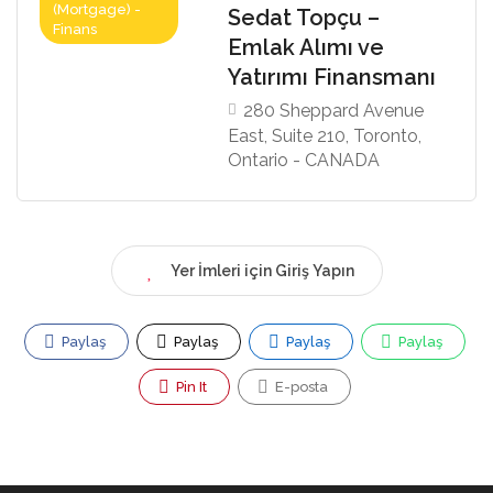
(Mortgage) -
Sedat Topçu –
Finans
Emlak Alımı ve
Yatırımı Finansmanı
280 Sheppard Avenue
East, Suite 210, Toronto,
Ontario - CANADA
Yer İmleri için Giriş Yapın
Paylaş
Paylaş
Paylaş
Paylaş
Pin It
E-posta