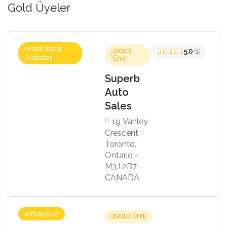
Gold Üyeler
Araba Satışı,
GOLD
5.0
(1)
Arabalar
ÜYE
Superb
Auto
Sales
19 Vanley
Crescent,
Toronto,
Ontario -
M3J 2B7,
CANADA
Emlakçılar
GOLD ÜYE