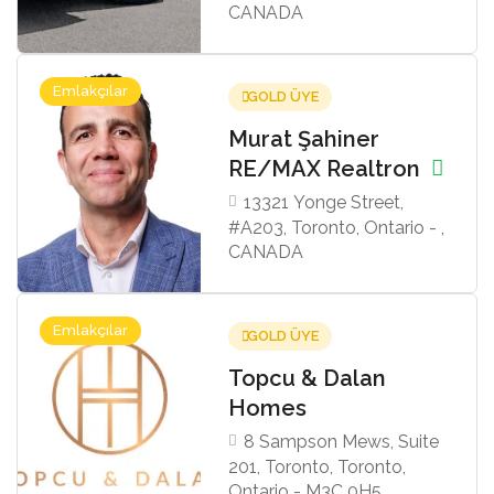
CANADA
Emlakçılar
GOLD ÜYE
Murat Şahiner
RE/MAX Realtron
13321 Yonge Street,
#A203, Toronto, Ontario - ,
CANADA
Emlakçılar
GOLD ÜYE
Topcu & Dalan
Homes
8 Sampson Mews, Suite
201, Toronto, Toronto,
Ontario - M3C 0H5,