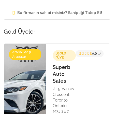
Bu firmanın sahibi misiniz? Sahipliği Talep Et!
Gold Üyeler
Araba Satışı,
GOLD
5.0
(1)
Arabalar
ÜYE
Superb
Auto
Sales
19 Vanley
Crescent,
Toronto,
Ontario -
M3J 2B7,