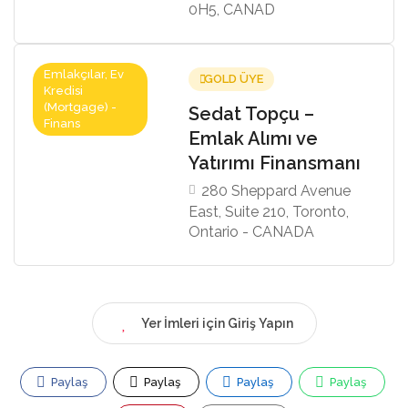
0H5, CANAD
Emlakçılar, Ev
GOLD ÜYE
Kredisi
(Mortgage) -
Sedat Topçu –
Finans
Emlak Alımı ve
Yatırımı Finansmanı
280 Sheppard Avenue
East, Suite 210, Toronto,
Ontario - CANADA
Yer İmleri için Giriş Yapın
Paylaş
Paylaş
Paylaş
Paylaş