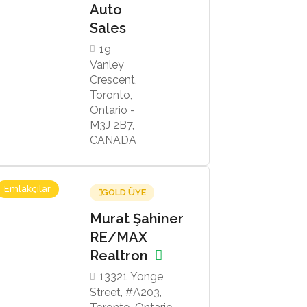
Auto
Sales
19
Vanley
Crescent,
Toronto,
Ontario -
M3J 2B7,
CANADA
Emlakçılar
GOLD ÜYE
Murat Şahiner
RE/MAX
Realtron
13321 Yonge
Street, #A203,