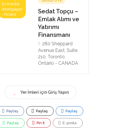
GOLD ÜYE
Ev Kredisi
(Mortgage)
Sedat Topçu –
- Finans
Emlak Alımı ve
Yatırımı
Finansmanı
280 Sheppard
Avenue East, Suite
210, Toronto,
Ontario - CANADA
Yer İmleri için Giriş Yapın
Paylaş
Paylaş
Paylaş
Paylaş
Pin It
E-posta