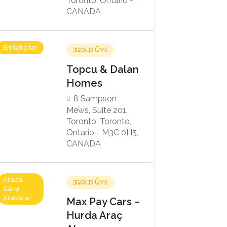
Toronto, Ontario - ,
CANADA
Emlakçılar
GOLD ÜYE
Topcu & Dalan
Homes
8 Sampson
Mews, Suite 201,
Toronto, Toronto,
Ontario - M3C 0H5,
CANADA
Araba
GOLD ÜYE
Satışı,
Arabalar
Max Pay Cars –
Hurda Araç