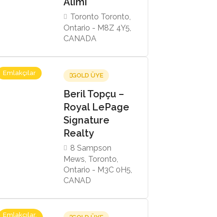
Alımı
Toronto Toronto,
Ontario - M8Z 4Y5,
CANADA
Emlakçılar
GOLD ÜYE
Beril Topçu –
Royal LePage
Signature
Realty
8 Sampson
Mews, Toronto,
Ontario - M3C 0H5,
CANAD
Emlakçılar,