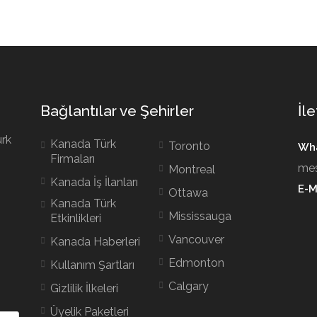
Bağlantılar ve Şehirler
İle
ürk
Kanada Türk
Toronto
Wha
Firmaları
mes
Montreal
Kanada İş İlanları
E-M
Ottawa
Kanada Türk
Mississauga
Etkinlikleri
Vancouver
Kanada Haberleri
Edmonton
Kullanım Şartları
Calgary
Gizlilik İlkeleri
Üyelik Paketleri