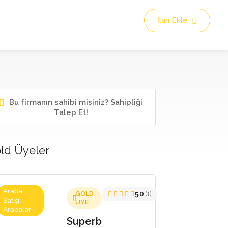
İlan Ekle
Bu firmanın sahibi misiniz? Sahipliği
Talep Et!
ld Üyeler
Araba
GOLD
5.0
(1)
Satışı,
ÜYE
Arabalar
Superb