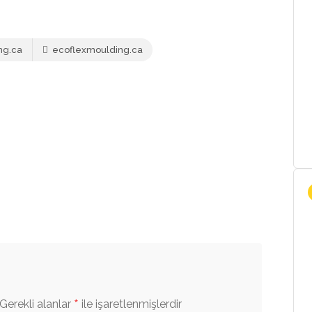
ng.ca
ecoflexmoulding.ca
*
Gerekli alanlar
ile işaretlenmişlerdir