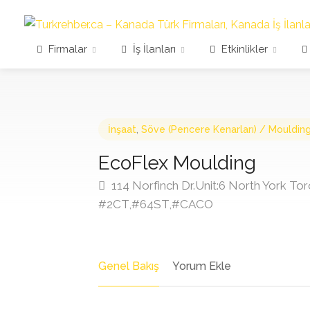
Firmalar
İş İlanları
Etkinlikler
İnşaat
,
Söve (Pencere Kenarları) / Mouldin
EcoFlex Moulding
114 Norfinch Dr.Unit:6 North York To
#2CT,#64ST,#CACO
Genel Bakış
Yorum Ekle