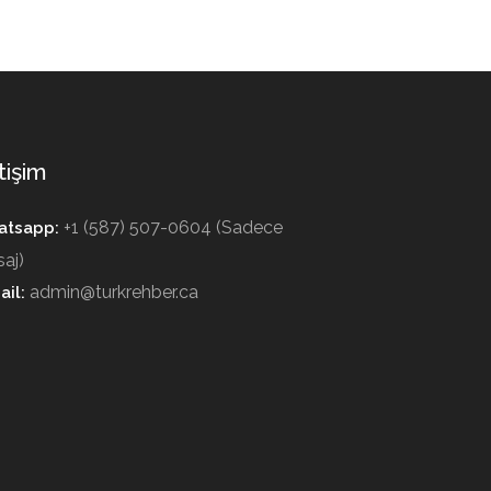
tişim
+1 (587) 507-0604 (Sadece
tsapp:
aj)
admin@turkrehber.ca
ail: