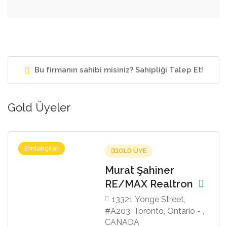
Bu firmanın sahibi misiniz? Sahipliği Talep Et!
Gold Üyeler
Emlakçılar
GOLD ÜYE
r
Topcu & Dalan
ltron
Homes
reet,
8 Sampson Mews, S
ntario - ,
201, Toronto, Toronto
Ontario - M3C 0H5,