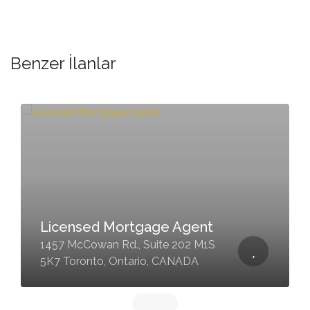
Benzer İlanlar
Ender Kulce
10 Rockwood Avenue Saint
Catharines, Ontario - L2P 1E5,
CANADA - #28CT,#64ST,#CACO