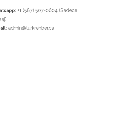
+1 (587) 507-0604 (Sadece
tsapp:
aj)
admin@turkrehber.ca
ail: