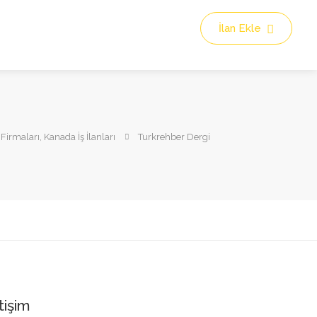
İlan Ekle
irmaları, Kanada İş İlanları
Turkrehber Dergi
tişim