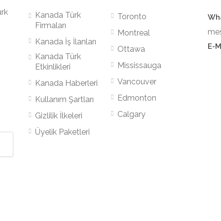
ürk
Kanada Türk
Toronto
Wha
Firmaları
mes
Montreal
Kanada İş İlanları
E-M
Ottawa
Kanada Türk
Mississauga
Etkinlikleri
Vancouver
Kanada Haberleri
Edmonton
Kullanım Şartları
Calgary
Gizlilik İlkeleri
Üyelik Paketleri