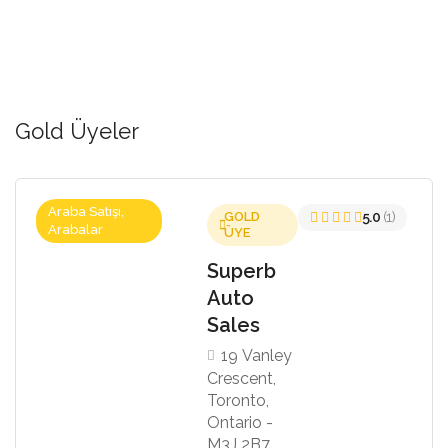
Gold Üyeler
Araba Satışı,
GOLD
5.0
(1)
Arabalar
ÜYE
Superb
Auto
Sales
19 Vanley
Crescent,
Toronto,
Ontario -
M3J 2B7,