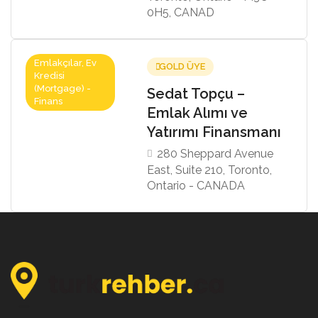
0H5, CANAD
Emlakçılar, Ev
GOLD ÜYE
Kredisi
(Mortgage) -
Sedat Topçu –
Finans
Emlak Alımı ve
Yatırımı Finansmanı
280 Sheppard Avenue
East, Suite 210, Toronto,
Ontario - CANADA