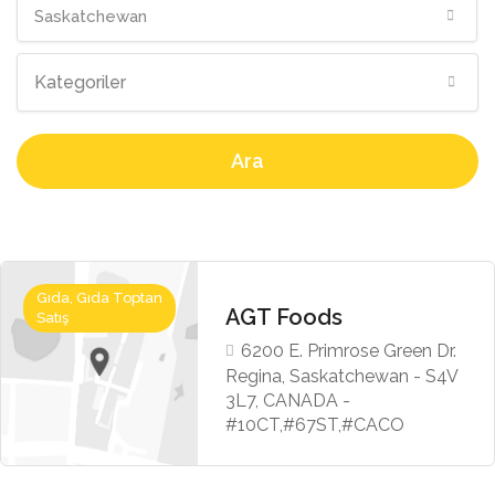
Saskatchewan
Kategoriler
Ara
Gıda, Gıda Toptan
AGT Foods
Satış
6200 E. Primrose Green Dr.
Regina, Saskatchewan - S4V
3L7, CANADA -
#10CT,#67ST,#CACO