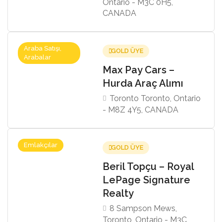
Ontario - M3C 0H5,
CANADA
Araba Satışı,
GOLD ÜYE
Arabalar
Max Pay Cars –
Hurda Araç Alımı
Toronto Toronto, Ontario
- M8Z 4Y5, CANADA
Emlakçılar
GOLD ÜYE
Beril Topçu – Royal
LePage Signature
Realty
8 Sampson Mews,
Toronto, Ontario - M3C